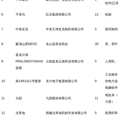
软件(已录
6
千里马
红豆集团有限公司
12
轮胎
7
中美史克
中美天津史克制药有限公司
5
医药制剂
8
蒙顶山茶MDSC
名山县茶业协会
30
茶、茶叶
盘龙云海
9
PANLONGYUNHAI
云南盘龙云海药业有限公司
5
人用药、
及图
工业操作
10
第1991421号图形
东方电子集团有限公司
9
控电力设
电脑软件
电炊具（
11
九阳
九阳股份有限公司
11
力煲）
12
北草地
西藏北草地药材开发有限公司
5
医用药草