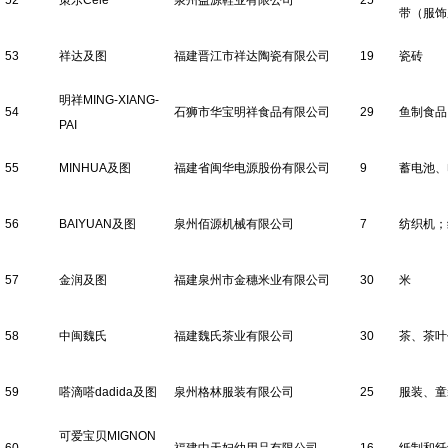
52
策乐Cele
泉州益源鞋业有限公司
25
带（服饰
53
祥达及图
福建晋江市祥达陶瓷有限公司
19
瓷砖
明祥MING-XIANG-
54
石狮市华宝明祥食品有限公司
29
鱼制食品
PAI
55
MINHUA及图
福建省闽华电源股份有限公司
9
蓄电池、
56
BAIYUAN及图
泉州佰源机械有限公司
7
纺织机；
57
金润及图
福建泉州市金穗米业有限公司
30
米
58
中闽魏氏
福建魏氏茶业有限公司
30
茶、茶叶
59
嗒滴嗒dadida及图
泉州格林服装有限公司
25
服装、童
可爱宝贝MIGNON