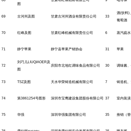
68
甘肃明旺铜铝材有限公司
9
电导体
图
酒(饮料
69
古河州及图
甘肃古河州酒业有限责任公司
33
葡萄酒
70
红峰及图
甘肃红峰机械有限责任公司
6
蒸汽硫水
71
静宁苹果
静宁县苹果产销协会
31
苹果
刘巧儿LIUQIAOER及
72
庆阳市北地红调味食品有限公司
30
调味酱、
图
73
TSZ及图
天水华荣铸造机械有限公司
7
铸造机、
74
第3861254号图形
深圳市宝鹰建设集团股份有限公司
37
室内装潢
75
华强
深圳华强集团有限公司
35
推销（替