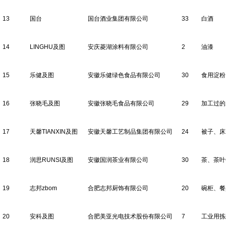
13
国台
国台酒业集团有限公司
33
白酒
14
LINGHU及图
安庆菱湖涂料有限公司
2
油漆
15
乐健及图
安徽乐健绿色食品有限公司
30
食用淀粉
16
张晓毛及图
安徽张晓毛食品有限公司
29
加工过的
17
天馨TIANXIN及图
安徽天馨工艺制品集团有限公司
24
被子、床
18
润思RUNSI及图
安徽国润茶业有限公司
30
茶、茶叶
19
志邦zbom
合肥志邦厨饰有限公司
20
碗柜、餐
20
安科及图
合肥美亚光电技术股份有限公司
7
工业用拣