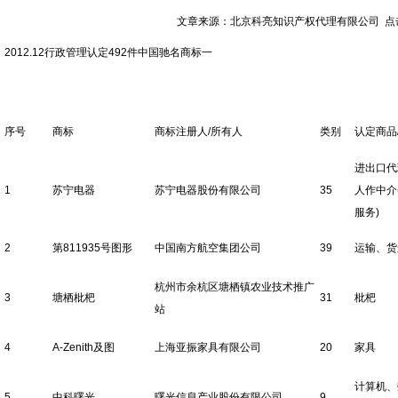
文章来源：北京科亮知识产权代理有限公司 点击数：
2012.12行政管理认定492件中国驰名商标一
序号
商标
商标注册人/所有人
类别
认定商品
进出口代
1
苏宁电器
苏宁电器股份有限公司
35
人作中介
服务)
2
第811935号图形
中国南方航空集团公司
39
运输、货
杭州市余杭区塘栖镇农业技术推广
3
塘栖枇杷
31
枇杷
站
4
A-Zenith及图
上海亚振家具有限公司
20
家具
计算机、
5
中科曙光
曙光信息产业股份有限公司
9