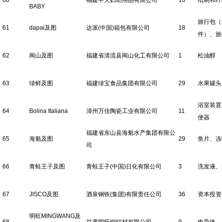
60
福建中天妇幼用品有限公司
16
纸制和纤
BABY
旅行包（
61
dapai及图
达派(中国)箱包有限公司
18
件）、旅
62
闽山及图
福建省清流县闽山化工有限公司
1
松油醇
63
绿鲜及图
福建绿宝食品集团有限公司
29
水果罐头
浴室装置
64
Bolina Italiana
漳州万佳陶瓷工业有限公司
11
便器
福建省东山县海魁水产集团有限公
65
海魁及图
29
鱼片、冻
司
66
青蛙王子及图
青蛙王子(中国)日化有限公司
3
洗发液、
67
JISCO及图
酒泉钢铁(集团)有限责任公司
36
资本投资
明旺MINGWANG及