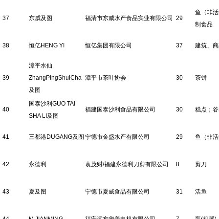
鱼（非活
37
东威及图
福清市东威水产食品实业有限公司
29
制食品
38
恒亿HENG YI
恒亿集团有限公司
37
建筑、商
漳平水仙
39
ZhangPingShuiCha
漳平市茶叶协会
30
茶饼
及图
国泰沙利GUO TAI
40
福建国泰沙利食品有限公司
30
糕点；谷
SHA LI及图
41
三都港DUGANG及图
宁德市金盛水产有限公司
29
鱼（非活
42
永德利
袁茂财/福建永德利刀剪有限公司
8
剪刀
43
夏及图
宁德市夏威食品有限公司
31
活鱼