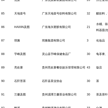
84
优派
广东优派家私集团有限公司
20
办公室用
85
天地壹号
广东天地壹号饮料有限公司
32
醋饮料，
水桶、筛
86
HAIXIN及图
广东海兴塑胶有限公司
21
料器皿(
87
琪雅
琪雅集团有限公司
3
化妆品
88
宇峰及图
灵山县宇峰保健食品厂
30
龟苓膏、
89
亮欢寨
贵州亮欢寨餐饮娱乐管理有限公司
43
饭店
90
石阡苔茶
石阡县茶业协会
30
茶
91
兰馨及图
贵州湄潭兰馨茶业有限公司
30
茶及茶叶