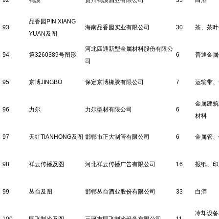
92
鸭溪
贵州鸭溪酒业有限公司
33
白酒
品香园PIN XIANG
93
海南品香园实业有限公司
30
茶、茶叶
YUAN及图
河北四通新型金属材料股份有限公
94
第3260389号图形
6
普通金属
司
95
京博JINGBO
保定京博橡胶有限公司
7
运输带、
金属建筑
96
力尔
力尔型材有限公司
6
材料
97
天虹TIANHONG及图
邯郸市正大制管有限公司
6
金属管、
98
祥云传播及图
河北祥云传播广告有限公司
16
报纸、印
99
丛台及图
邯郸丛台酒业股份有限公司
33
白酒
冷却设备