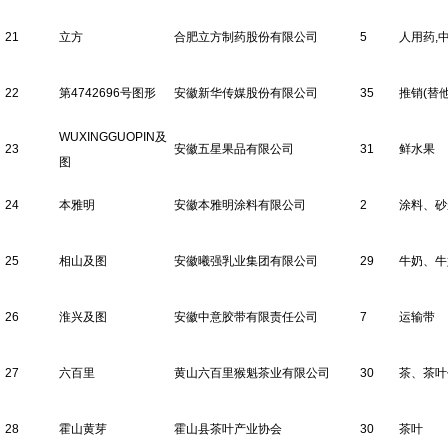
21
立方
合肥立方制药股份有限公司
5
人用药,
22
第4742696号图形
安徽新华传媒股份有限公司
35
推销(替他
WUXINGGUOPIN及
23
安徽五星果品有限公司
31
鲜水果
图
24
本雅明
安徽本雅明涂料有限公司
2
涂料、砂
25
相山及图
安徽曦强乳业集团有限公司
29
牛奶、牛
26
淮兴及图
安徽中意胶带有限责任公司
7
运输带
27
六百里
黄山六百里猴魁茶业有限公司
30
茶、茶叶
28
霍山黄芽
霍山县茶叶产业协会
30
茶叶