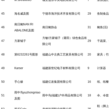
44
M JIANMING
福安远东华美电机有限公司
7
泵(机器
45
海名威及图
宁德市海洋技术开发有限公司
29
鱼制食品
南日鲍NAN RI
46
南日鲍协会
31
鲍鱼(活)
ABALONE及图
方敏/方家铺子（莆田）绿色食品有
47
方家铺子
29
干蔬菜、
限公司
48
第6232261号图形
福建山中古典工艺家具有限公司
20
家具；竹
49
Karser
福建新世纪电子材料有限公司
9
计算器
50
手心缘
福建亿发集团有限公司
16
纸、纸餐
雨中鸟yuzhongniao
51
雨中鸟(福建)户外用品有限公司
18
伞、伞套
及图
鞋（脚上