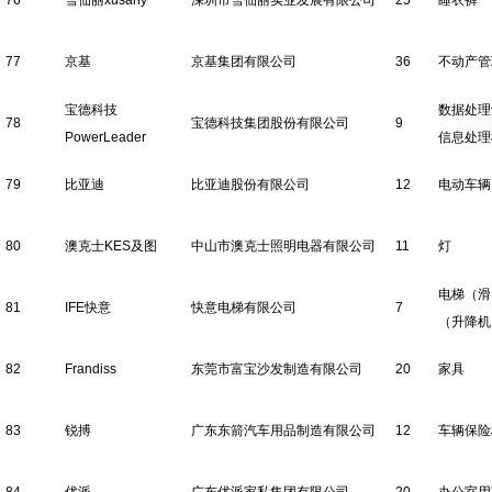
76
雪仙丽xusany
深圳市雪仙丽实业发展有限公司
25
睡衣裤
77
京基
京基集团有限公司
36
不动产管
宝德科技
数据处理
78
宝德科技集团股份有限公司
9
PowerLeader
信息处理
79
比亚迪
比亚迪股份有限公司
12
电动车辆
80
澳克士KES及图
中山市澳克士照明电器有限公司
11
灯
电梯（滑
81
IFE快意
快意电梯有限公司
7
（升降机
82
Frandiss
东莞市富宝沙发制造有限公司
20
家具
83
锐搏
广东东箭汽车用品制造有限公司
12
车辆保险