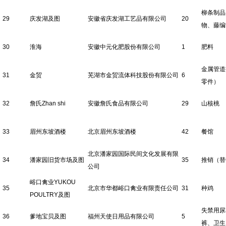
柳条制品
29
庆发湖及图
安徽省庆发湖工艺品有限公司
20
物、藤编
30
淮海
安徽中元化肥股份有限公司
1
肥料
金属管道
31
金贸
芜湖市金贸流体科技股份有限公司
6
零件）
32
詹氏Zhan shi
安徽詹氏食品有限公司
29
山核桃
33
眉州东坡酒楼
北京眉州东坡酒楼
42
餐馆
北京潘家园国际民间文化发展有限
34
潘家园旧货市场及图
35
推销（替
公司
峪口禽业YUKOU
35
北京市华都峪口禽业有限责任公司
31
种鸡
POULTRY及图
失禁用尿
36
爹地宝贝及图
福州天使日用品有限公司
5
裤、卫生