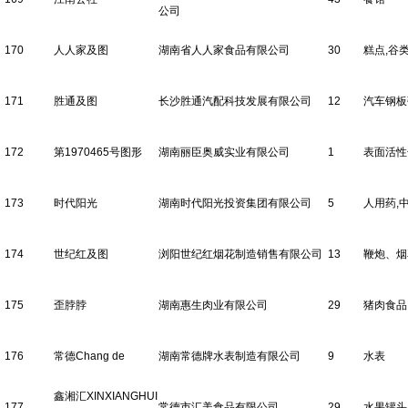
公司
170
人人家及图
湖南省人人家食品有限公司
30
糕点,谷
171
胜通及图
长沙胜通汽配科技发展有限公司
12
汽车钢板
172
第1970465号图形
湖南丽臣奥威实业有限公司
1
表面活性
173
时代阳光
湖南时代阳光投资集团有限公司
5
人用药,
174
世纪红及图
浏阳世纪红烟花制造销售有限公司
13
鞭炮、烟
175
歪脖脖
湖南惠生肉业有限公司
29
猪肉食品
176
常德Chang de
湖南常德牌水表制造有限公司
9
水表
鑫湘汇XINXIANGHUI
177
常德市汇美食品有限公司
29
水果罐头