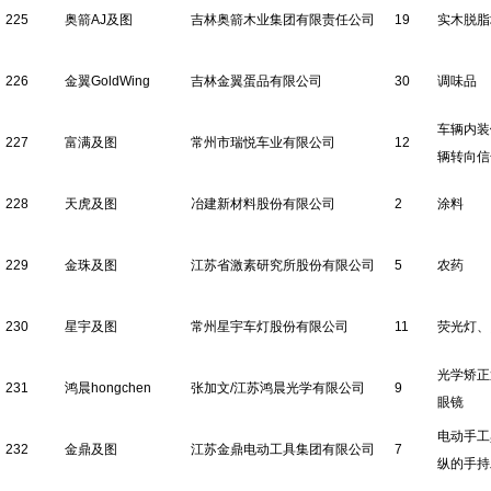
225
奥箭AJ及图
吉林奥箭木业集团有限责任公司
19
实木脱脂
226
金翼GoldWing
吉林金翼蛋品有限公司
30
调味品
车辆内装
227
富满及图
常州市瑞悦车业有限公司
12
辆转向信
228
天虎及图
冶建新材料股份有限公司
2
涂料
229
金珠及图
江苏省激素研究所股份有限公司
5
农药
230
星宇及图
常州星宇车灯股份有限公司
11
荧光灯、
光学矫正
231
鸿晨hongchen
张加文/江苏鸿晨光学有限公司
9
眼镜
电动手工
232
金鼎及图
江苏金鼎电动工具集团有限公司
7
纵的手持