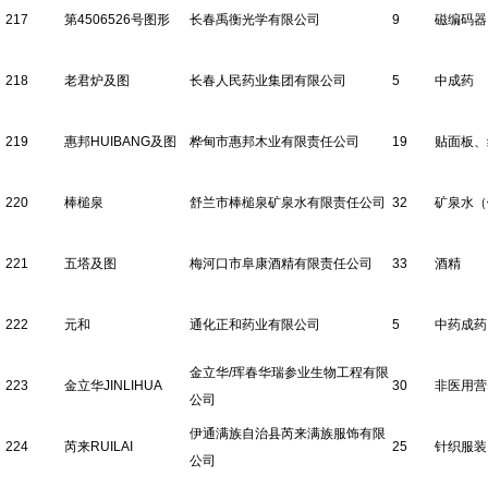
217
第4506526号图形
长春禹衡光学有限公司
9
磁编码器
218
老君炉及图
长春人民药业集团有限公司
5
中成药
219
惠邦HUIBANG及图
桦甸市惠邦木业有限责任公司
19
贴面板、
220
棒槌泉
舒兰市棒槌泉矿泉水有限责任公司
32
矿泉水（
221
五塔及图
梅河口市阜康酒精有限责任公司
33
酒精
222
元和
通化正和药业有限公司
5
中药成药
金立华/珲春华瑞参业生物工程有限
223
金立华JINLIHUA
30
非医用营
公司
伊通满族自治县芮来满族服饰有限
224
芮来RUILAI
25
针织服装
公司