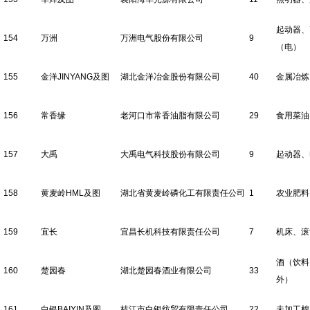
起动器、
154
万洲
万洲电气股份有限公司
9
（电）
155
金洋JINYANG及图
湖北金洋冶金股份有限公司
40
金属冶炼
156
常香缘
老河口市常香油脂有限公司
29
食用菜油
157
大禹
大禹电气科技股份有限公司
9
起动器、
158
黄麦岭HML及图
湖北省黄麦岭磷化工有限责任公司
1
农业肥料
159
宜长
宜昌长机科技有限责任公司
7
机床、滚
酒（饮料
160
楚园春
湖北楚园春酒业有限公司
33
外）
161
白银BAIYIN及图
枝江市白银纺贸有限责任公司
22
未加工棉