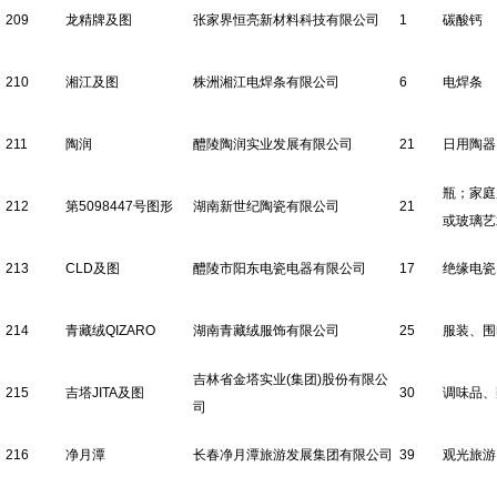
209
龙精牌及图
张家界恒亮新材料科技有限公司
1
碳酸钙
210
湘江及图
株洲湘江电焊条有限公司
6
电焊条
211
陶润
醴陵陶润实业发展有限公司
21
日用陶器
瓶；家庭
212
第5098447号图形
湖南新世纪陶瓷有限公司
21
或玻璃艺
213
CLD及图
醴陵市阳东电瓷电器有限公司
17
绝缘电瓷
214
青藏绒QIZARO
湖南青藏绒服饰有限公司
25
服装、围
吉林省金塔实业(集团)股份有限公
215
吉塔JITA及图
30
调味品、
司
216
净月潭
长春净月潭旅游发展集团有限公司
39
观光旅游