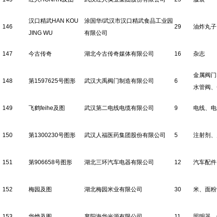
汉口精武HAN KOU
涂国华/武汉市汉口精武食品工业园
146
29
油炸丸子
JING WU
有限公司
147
今古传奇
湖北今古传奇媒体有限公司
16
杂志
金属阀门
148
第1597625号图形
武汉大禹阀门制造有限公司
6
水管阀、
149
飞鹤feihe及图
武汉第二电线电缆有限公司
9
电线、电
150
第1300230号图形
武汉人福医药集团股份有限公司
5
注射剂、
151
第906658号图形
湖北三环汽车电器有限公司
12
汽车配件
152
梅园及图
湖北梅园米业有限公司
30
米、面粉
153
华烨及图
襄阳海华光源有限公司
11
照明器、