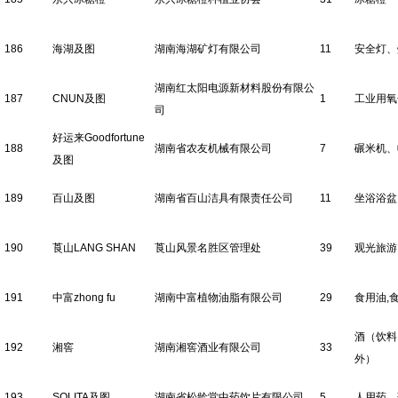
186
海湖及图
湖南海湖矿灯有限公司
11
安全灯、
湖南红太阳电源新材料股份有限公
187
CNUN及图
1
工业用氧
司
好运来Goodfortune
188
湖南省农友机械有限公司
7
碾米机、
及图
189
百山及图
湖南省百山洁具有限责任公司
11
坐浴浴盆
190
莨山LANG SHAN
莨山风景名胜区管理处
39
观光旅游
191
中富zhong fu
湖南中富植物油脂有限公司
29
食用油,
酒（饮料
192
湘窖
湖南湘窖酒业有限公司
33
外）
193
SOLITA及图
湖南省松龄堂中药饮片有限公司
5
人用药、