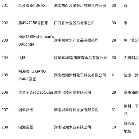
201
白沙溪BAISHAXI
湖南省白沙溪茶厂有限责任公司
30
茶
202
第4947158号图形
口口香米业股份有限公司
30
米
渔家姑娘Fisherman’s
203
湖南顺祥水产食品有限公司
29
鱼（非活
Daughter
204
飞旺
徐望辉/湖南省旺辉食品有限公司
30
面粉制品
福湘漆FUXIANG
205
湖南福湘涂料化工科技有限公司
2
油漆、涂
PAINT及图
206
道道全DaoDaoQuan
湖南巴陵油脂有限公司
29
食用油脂
饲料、下
207
湘天及图
湖南湘天科技发展有限公司
31
品
胶合板、
208
湖湘及图
湖南湖湘木业有限公司
19
地板