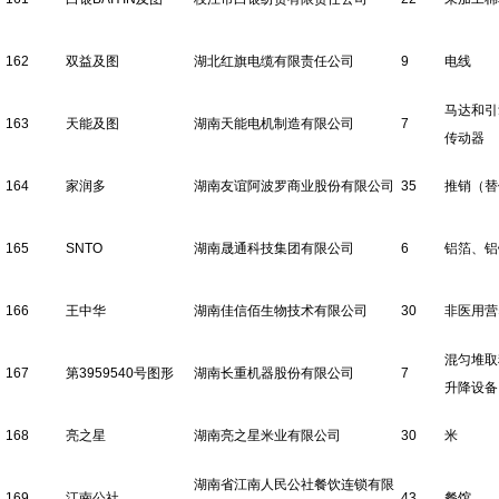
162
双益及图
湖北红旗电缆有限责任公司
9
电线
马达和引
163
天能及图
湖南天能电机制造有限公司
7
传动器
164
家润多
湖南友谊阿波罗商业股份有限公司
35
推销（替
165
SNTO
湖南晟通科技集团有限公司
6
铝箔、铝
166
王中华
湖南佳信佰生物技术有限公司
30
非医用营
混匀堆取
167
第3959540号图形
湖南长重机器股份有限公司
7
升降设备
168
亮之星
湖南亮之星米业有限公司
30
米
湖南省江南人民公社餐饮连锁有限
169
江南公社
43
餐馆