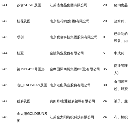
241
苏食SUSHI及图
江苏省食品集团有限公司
29
猪肉食品
242
桂花及图
南京桂花鸭(集团)有限公司
29
盐水鸭、
已录制的
243
联创
南京联创科技集团股份有限公司
9
设备、内
244
桂冠
金陵药业股份有限公司
5
中成药
商业管理
245
第1960452号图形
金鹰国际商贸集团(中国)有限公司
35
人)
食用峰王
246
老山LAOSHAN及图
南京老山药业股份有限公司
30
粉、蜂蜜
247
丝乡及图
费如月/南通丝乡丝绸有限公司
24
被子、丝
金太阳GOLDSUN及
248
江苏金太阳纺织科技有限公司
24
布、棉织
图