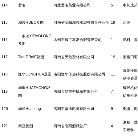
114
君临
河北君临药业有限公司
5
中药成药
115
湖波HUBO及图
河南省安阳湖波水泥有限责任公司
19
水泥
一条龙YITIAOLONG
116
孟州市施可富复合肥有限公司
1
肥料、混
及图
117
TianZiBaiE及图
河南省天鹅型材有限公司
19
塑钢门窗
液体冷却
118
隆华LONGHUA及图
洛阳隆华传热科技股份有限公司
11
制冷容器
华重HUAZHONG及
破碎机(
119
洛阳大华重型机械有限公司
7
图
矿用机器
120
华通Hua tong
洛阳市华通电缆有限公司
9
电缆、电
酒精（燃
121
天冠及图
河南省南阳酒精总厂
4
车燃料