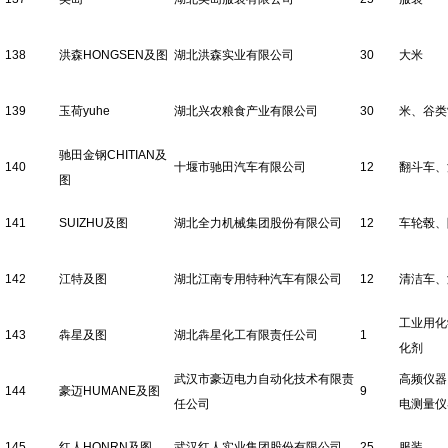
138
洪森HONGSEN及图
湖北洪森实业有限公司
30
大米
139
玉荷yuhe
湖北兴农粮食产业有限公司
30
米、谷类
驰田金钢CHITIAN及
140
十堰市驰田汽车有限公司
12
翻斗车、
图
141
SUIZHU及图
湖北全力机械集团股份有限公司
12
车轮毂、
142
江特及图
湖北江南专用特种汽车有限公司
12
清洁车、
工业用化
143
犇星及图
湖北犇星化工有限责任公司
1
化剂
武汉市豪迈电力自动化技术有限责
高频仪器
144
豪迈HUMANE及图
9
任公司
电测量仪
145
红人HONRN及图
武汉红人实业集团股份有限公司
25
服装