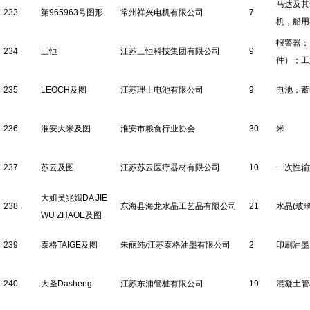
马达及其
233
第965963号图形
常州祥兴电机有限公司
7
机，船用
报警器；
234
三恒
江苏三恒科技集团有限公司
9
件）；工
235
LEOCH及图
江苏理士电池有限公司
9
电池；蓄
236
淮安大米及图
淮安市粮食行业协会
30
米
237
苏云及图
江苏苏云医疗器材有限公司
10
一次性输
大姐吴兆娥DA JIE
238
东海县海龙水晶工艺品有限公司
21
水晶(玻
WU ZHAOE及图
239
泰格TAIGE及图
朱丽纯/江苏泰格油墨有限公司
2
印刷油墨
240
大圣Dasheng
江苏东浦管桩有限公司
19
混凝土管