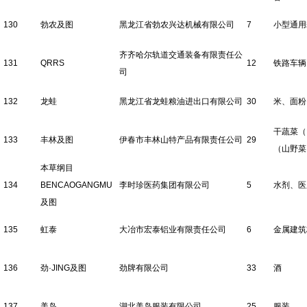
130
勃农及图
黑龙江省勃农兴达机械有限公司
7
小型通用
齐齐哈尔轨道交通装备有限责任公
131
QRRS
12
铁路车辆
司
132
龙蛙
黑龙江省龙蛙粮油进出口有限公司
30
米、面粉
干蔬菜（
133
丰林及图
伊春市丰林山特产品有限责任公司
29
（山野菜
本草纲目
134
BENCAOGANGMU
李时珍医药集团有限公司
5
水剂、医
及图
135
虹泰
大冶市宏泰铝业有限责任公司
6
金属建筑
136
劲·JING及图
劲牌有限公司
33
酒
137
美岛
湖北美岛服装有限公司
25
服装