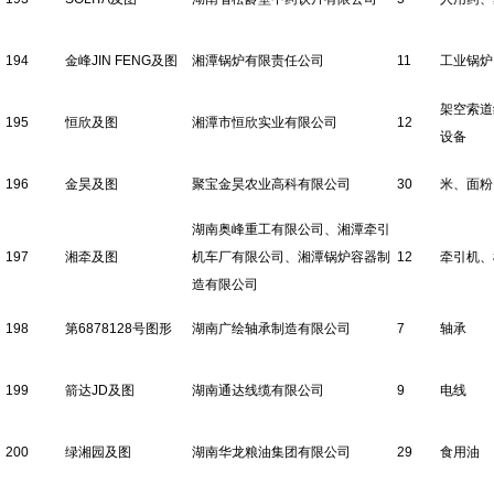
194
金峰JIN FENG及图
湘潭锅炉有限责任公司
11
工业锅炉
架空索道
195
恒欣及图
湘潭市恒欣实业有限公司
12
设备
196
金昊及图
聚宝金昊农业高科有限公司
30
米、面粉
湖南奥峰重工有限公司、湘潭牵引
197
湘牵及图
机车厂有限公司、湘潭锅炉容器制
12
牵引机、
造有限公司
198
第6878128号图形
湖南广绘轴承制造有限公司
7
轴承
199
箭达JD及图
湖南通达线缆有限公司
9
电线
200
绿湘园及图
湖南华龙粮油集团有限公司
29
食用油