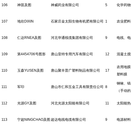
106
神苗及图
神威药业有限公司
5
化学药物
107
地欣DIXIN
石家庄金太阳生物有机肥有限公司
1
农业肥料
108
仁达RNEA及图
河北华通线缆集团有限公司
9
电线、电
109
第4454706号图形
唐山亚特专用汽车有限公司
12
混凝土搅
农用地膜
110
玉森YUSEN及图
唐山聚丰普广塑料制品有限公司
17
塑料膜
钢锹、镐
111
军印
唐山市仁和五金工具有限责任公司
8
（手动的
112
光源GY及图
河北光源太阳能有限公司
11
太阳能热
113
宁超NINGCHAO及图
超达电线电缆有限公司
9
电源材料