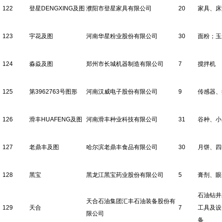
122
登星DENGXING及图
濮阳市登星家具有限公司
20
家具、床
123
宇花及图
河南华星粉业股份有限公司
30
面粉；玉
124
淼焱及图
郑州市长城机器制造有限公司
7
搅拌机
125
第3962763号图形
河南汉威电子股份有限公司
9
传感器、
126
滑丰HUAFENG及图
河南滑丰种业科技有限公司
31
谷种、小
127
老鼎丰及图
哈尔滨老鼎丰食品有限公司
30
月饼、四
128
黑宝
黑龙江黑宝药业股份有限公司
5
膏剂、眼
石油钻井
天合石油集团汇丰石油装备股份有
129
天合
7
工具及设
限公司
备