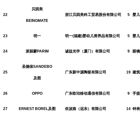
贝因美
22
浙江贝因美科工贸易股份有限公司
5
婴儿
BEINGMATE
23
明一
明一(福建)婴幼儿营养品有限公司
5
婴儿
24
派丽蒙PARIM
诚益光学（厦门）有限公司
9
眼镜
圣德保SANDEBO
25
广东新中源陶瓷有限公司
19
建筑
及图
26
OPPO
广东欧珀移动通信有限公司
9
手提
27
ERNEST BOREL及图
依波路（远东）有限公司
14
钟表