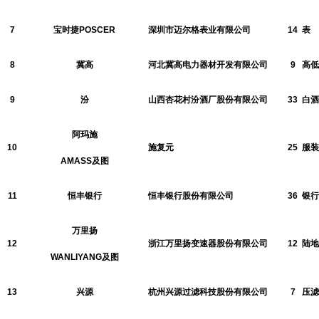
7
宝时捷POSCER
深圳市迈尔格表业有限公司
14
表
8
冀高
河北冀高电力器材开发有限公司
9
高低
9
汾
山西杏花村汾酒厂股份有限公司
33
白酒
阿玛施
10
施复元
25
服装
AMASS及图
11
恒丰银行
恒丰银行股份有限公司
36
银行
万里扬
12
浙江万里扬变速器股份有限公司
12
陆地
WANLIYANG及图
13
兴源
杭州兴源过滤科技股份有限公司
7
压滤