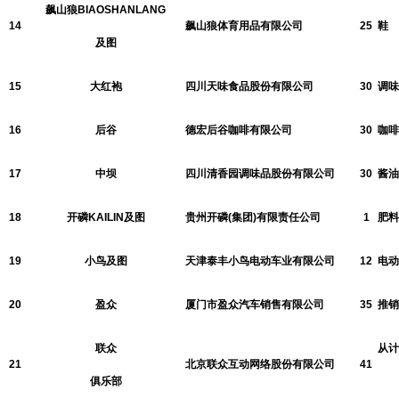
飙山狼BIAOSHANLANG
14
飙山狼体育用品有限公司
25
鞋
及图
15
大红袍
四川天味食品股份有限公司
30
调味
16
后谷
德宏后谷咖啡有限公司
30
咖啡
17
中坝
四川清香园调味品股份有限公司
30
酱油
18
开磷KAILIN及图
贵州开磷(集团)有限责任公司
1
肥料
19
小鸟及图
天津泰丰小鸟电动车业有限公司
12
电动
20
盈众
厦门市盈众汽车销售有限公司
35
推销
联众
从计
21
北京联众互动网络股份有限公司
41
俱乐部