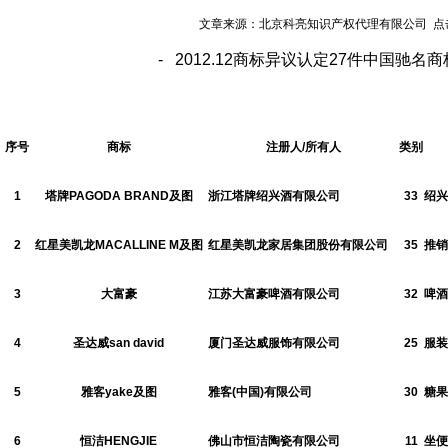
文章来源：北京科亮知识产权代理有限公司 点击数：
- 2012.12商标异议认定27件中国驰名
序号
商标
注册人/所有人
类别
1
塔牌PAGODA BRAND及图
浙江塔牌绍兴酒有限公司
33
绍兴
2
红星美凯龙MACALLINE M及图
红星美凯龙家居集团股份有限公司
35
推销
3
大富豪
江苏大富豪啤酒有限公司
32
啤酒
4
圣达威san david
厦门圣达威服饰有限公司
25
服装
5
雅客yake及图
雅客(中国)有限公司
30
糖果
6
恒洁HENGJIE
佛山市恒洁陶瓷有限公司
11
坐便