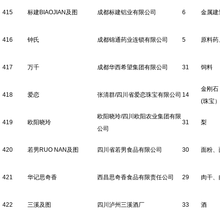
415
标建BIAOJIAN及图
成都标建铝业有限公司
6
金属建
416
钟氏
成都锦通药业连锁有限公司
5
原料药
417
万千
成都华西希望集团有限公司
31
饲料
金刚石
418
爱恋
张清群/四川省爱恋珠宝有限公司
14
(珠宝
欧阳晓玲/四川欧阳农业集团有限
419
欧阳晓玲
31
梨
公司
420
若男RUO NAN及图
四川省若男食品有限公司
30
面粉、
421
华记思奇香
西昌思奇香食品有限责任公司
29
肉干、
422
三溪及图
四川泸州三溪酒厂
33
酒