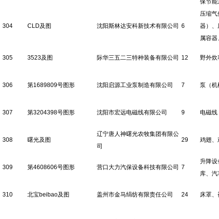
保节能
压缩气
304
CLD及图
沈阳斯林达安科新技术有限公司
6
器）、
属容器
305
3523及图
际华三五二三特种装备有限公司
12
野外炊
306
第1689809号图形
沈阳启源工业泵制造有限公司
7
泵（机
307
第3204398号图形
沈阳市宏远电磁线有限公司
9
电磁线
辽宁唐人神曙光农牧集团有限公
308
曙光及图
29
鸡翅、
司
升降设
309
第4608606号图形
营口大力汽保设备科技有限公司
7
库、汽
310
北宝beibao及图
盖州市金马绢纺有限责任公司
24
床罩、