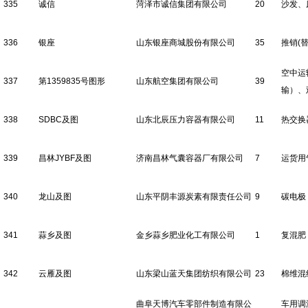
335
诚信
菏泽市诚信集团有限公司
20
沙发、
336
银座
山东银座商城股份有限公司
35
推销(替
空中运
337
第1359835号图形
山东航空集团有限公司
39
输）、
338
SDBC及图
山东北辰压力容器有限公司
11
热交换
339
昌林JYBF及图
济南昌林气囊容器厂有限公司
7
运货用
340
龙山及图
山东平阴丰源炭素有限责任公司
9
碳电极
341
蒜乡及图
金乡蒜乡肥业化工有限公司
1
复混肥
342
云雁及图
山东梁山蓝天集团纺织有限公司
23
棉维混
曲阜天博汽车零部件制造有限公
车用调