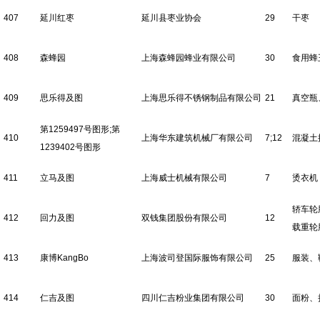
407
延川红枣
延川县枣业协会
29
干枣
408
森蜂园
上海森蜂园蜂业有限公司
30
食用蜂
409
思乐得及图
上海思乐得不锈钢制品有限公司
21
真空瓶
第1259497号图形;第
410
上海华东建筑机械厂有限公司
7;12
混凝土
1239402号图形
411
立马及图
上海威士机械有限公司
7
烫衣机
轿车轮
412
回力及图
双钱集团股份有限公司
12
载重轮
413
康博KangBo
上海波司登国际服饰有限公司
25
服装、
414
仁吉及图
四川仁吉粉业集团有限公司
30
面粉、