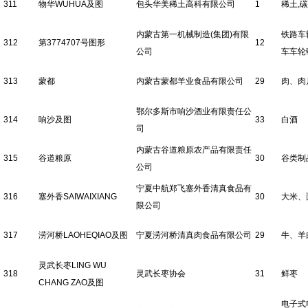
311
物华WUHUA及图
包头华美稀土高科有限公司
1
稀土,
内蒙古第一机械制造(集团)有限
铁路车
312
第3774707号图形
12
公司
车车轮
313
蒙都
内蒙古蒙都羊业食品有限公司
29
肉、肉
鄂尔多斯市响沙酒业有限责任公
314
响沙及图
33
白酒
司
内蒙古谷道粮原农产品有限责任
315
谷道粮原
30
谷类制
公司
宁夏中航郑飞塞外香清真食品有
316
塞外香SAIWAIXIANG
30
大米、
限公司
317
涝河桥LAOHEQIAO及图
宁夏涝河桥清真肉食品有限公司
29
牛、羊
灵武长枣LING WU
318
灵武长枣协会
31
鲜枣
CHANG ZAO及图
电子式