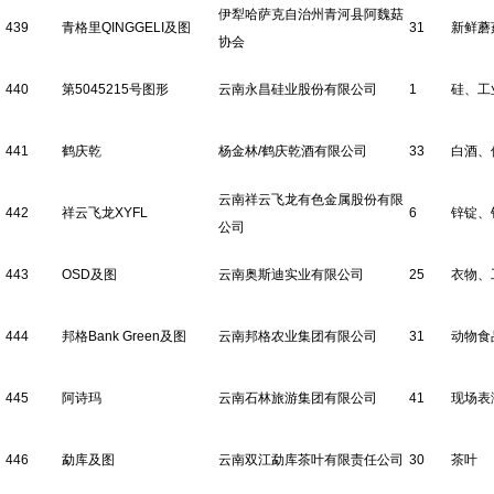
伊犁哈萨克自治州青河县阿魏菇
439
青格里QINGGELI及图
31
新鲜蘑
协会
440
第5045215号图形
云南永昌硅业股份有限公司
1
硅、工
441
鹤庆乾
杨金林/鹤庆乾酒有限公司
33
白酒、
云南祥云飞龙有色金属股份有限
442
祥云飞龙XYFL
6
锌锭、
公司
443
OSD及图
云南奥斯迪实业有限公司
25
衣物、
444
邦格Bank Green及图
云南邦格农业集团有限公司
31
动物食
445
阿诗玛
云南石林旅游集团有限公司
41
现场表
446
勐库及图
云南双江勐库茶叶有限责任公司
30
茶叶