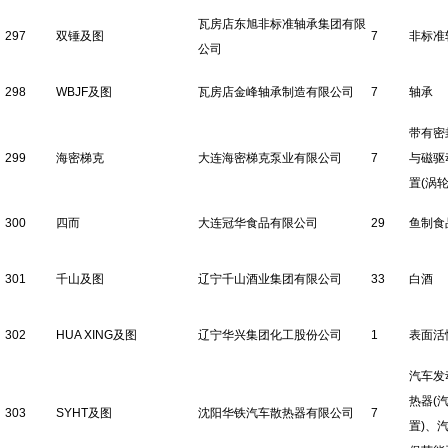
瓦房店东旭非标准轴承集团有限
297
双锤及图
7
非标准
公司
298
WBJF及图
瓦房店金峰轴承制造有限公司
7
轴承
带有密
299
海密梯克
大连海密梯克泵业有限公司
7
与磁驱
置(涡轮
300
四而
大连冠华食品有限公司
29
鱼制食
301
千山及图
辽宁千山酒业集团有限公司
33
白酒
302
HUA XING及图
辽宁华兴集团化工股份公司
1
表面活
汽车发
热器(
303
SYHT及图
沈阳华铁汽车散热器有限公司
7
置)、