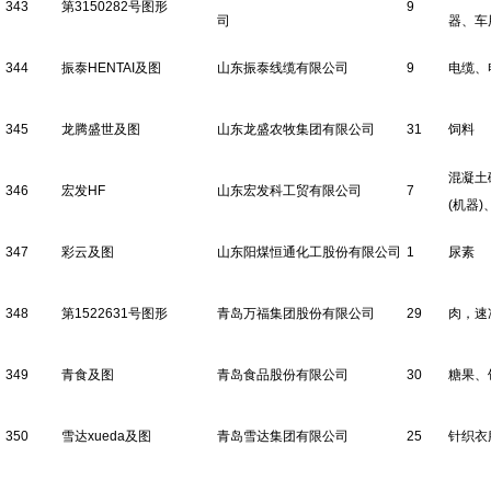
343
第3150282号图形
9
司
器、车
344
振泰HENTAI及图
山东振泰线缆有限公司
9
电缆、
345
龙腾盛世及图
山东龙盛农牧集团有限公司
31
饲料
混凝土
346
宏发HF
山东宏发科工贸有限公司
7
(机器
347
彩云及图
山东阳煤恒通化工股份有限公司
1
尿素
348
第1522631号图形
青岛万福集团股份有限公司
29
肉，速
349
青食及图
青岛食品股份有限公司
30
糖果、
350
雪达xueda及图
青岛雪达集团有限公司
25
针织衣