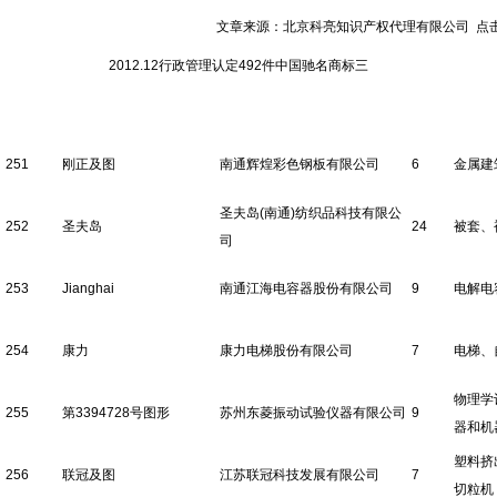
文章来源：北京科亮知识产权代理有限公司 点击数：1
2012.12行政管理认定492件中国驰名商标三
251
刚正及图
南通辉煌彩色钢板有限公司
6
金属建
圣夫岛(南通)纺织品科技有限公
252
圣夫岛
24
被套、
司
253
Jianghai
南通江海电容器股份有限公司
9
电解电
254
康力
康力电梯股份有限公司
7
电梯、
物理学
255
第3394728号图形
苏州东菱振动试验仪器有限公司
9
器和机
塑料挤
256
联冠及图
江苏联冠科技发展有限公司
7
切粒机