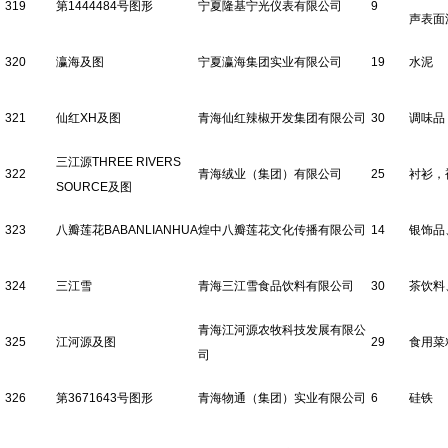
319
第1444484号图形
宁夏隆基宁光仪表有限公司
9
声表面
320
瀛海及图
宁夏瀛海集团实业有限公司
19
水泥
321
仙红XH及图
青海仙红辣椒开发集团有限公司
30
调味品
三江源THREE RIVERS
322
青海绒业（集团）有限公司
25
衬衫，
SOURCE及图
323
八瓣莲花BABANLIANHUA
煌中八瓣莲花文化传播有限公司
14
银饰品
324
三江雪
青海三江雪食品饮料有限公司
30
茶饮料
青海江河源农牧科技发展有限公
325
江河源及图
29
食用菜
司
326
第3671643号图形
青海物通（集团）实业有限公司
6
硅铁