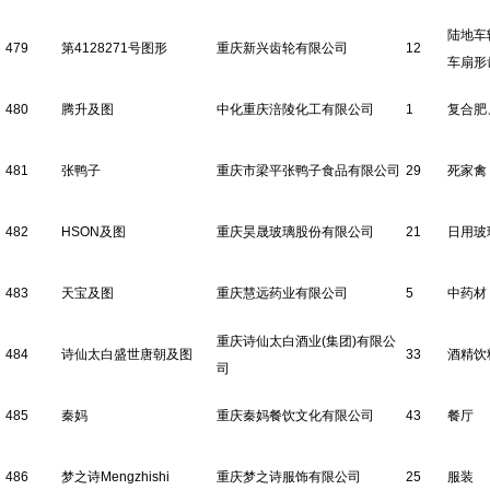
陆地车
479
第4128271号图形
重庆新兴齿轮有限公司
12
车扇形
480
腾升及图
中化重庆涪陵化工有限公司
1
复合肥
481
张鸭子
重庆市梁平张鸭子食品有限公司
29
死家禽
482
HSON及图
重庆昊晟玻璃股份有限公司
21
日用玻
483
天宝及图
重庆慧远药业有限公司
5
中药材
重庆诗仙太白酒业(集团)有限公
484
诗仙太白盛世唐朝及图
33
酒精饮
司
485
秦妈
重庆秦妈餐饮文化有限公司
43
餐厅
486
梦之诗Mengzhishi
重庆梦之诗服饰有限公司
25
服装