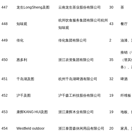
447
龙生LongSheng及图
云南龙生茶业股份有限公司
30
茶
杭州饮食服务集团有限公司杭州
448
知味观
43
餐厅
知味观
449
传化
传化集团有限公司
2
油漆、
推销（
450
惠多利
浙江农资集团有限公司
35
（替其
务）、
451
千岛湖及图
杭州千岛湖啤酒有限公司
32
啤酒
452
沪千及图
沪千森工科技股份有限公司
19
纤维板
453
康辉KANG HUI及图
浙江康辉木业有限公司
19
地板、
454
Westfield outdoor
浙江泰普森休闲用品有限公司
20
家具、