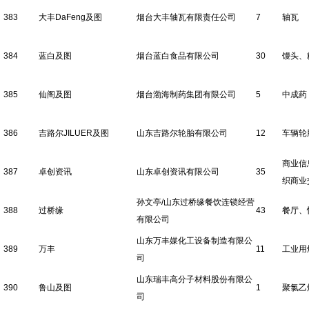
383
大丰DaFeng及图
烟台大丰轴瓦有限责任公司
7
轴瓦
384
蓝白及图
烟台蓝白食品有限公司
30
馒头、
385
仙阁及图
烟台渤海制药集团有限公司
5
中成药
386
吉路尔JILUER及图
山东吉路尔轮胎有限公司
12
车辆轮
商业信
387
卓创资讯
山东卓创资讯有限公司
35
织商业
孙文亭/山东过桥缘餐饮连锁经营
388
过桥缘
43
餐厅、
有限公司
山东万丰媒化工设备制造有限公
389
万丰
11
工业用
司
山东瑞丰高分子材料股份有限公
390
鲁山及图
1
聚氯乙
司