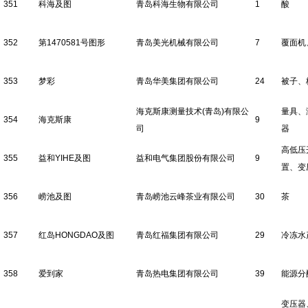
351
科海及图
青岛科海生物有限公司
1
酸
352
第1470581号图形
青岛美光机械有限公司
7
覆面机
353
梦彩
青岛华美集团有限公司
24
被子、
海克斯康测量技术(青岛)有限公
量具、
354
海克斯康
9
司
器
高低压
355
益和YIHE及图
益和电气集团股份有限公司
9
置、变
356
崂池及图
青岛崂池云峰茶业有限公司
30
茶
357
红岛HONGDAO及图
青岛红福集团有限公司
29
冷冻水
358
爱到家
青岛热电集团有限公司
39
能源分
变压器