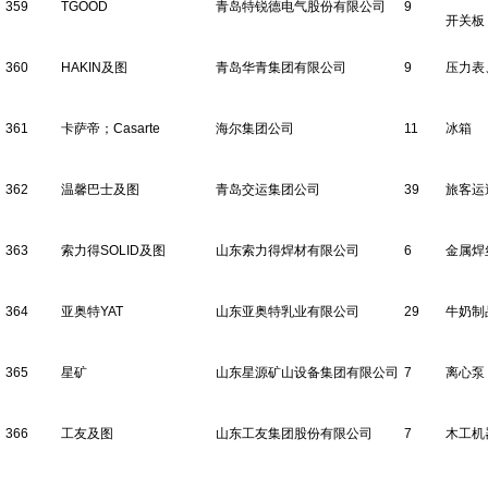
359
TGOOD
青岛特锐德电气股份有限公司
9
开关板
360
HAKIN及图
青岛华青集团有限公司
9
压力表
361
卡萨帝；Casarte
海尔集团公司
11
冰箱
362
温馨巴士及图
青岛交运集团公司
39
旅客运
363
索力得SOLID及图
山东索力得焊材有限公司
6
金属焊
364
亚奥特YAT
山东亚奥特乳业有限公司
29
牛奶制
365
星矿
山东星源矿山设备集团有限公司
7
离心泵
366
工友及图
山东工友集团股份有限公司
7
木工机