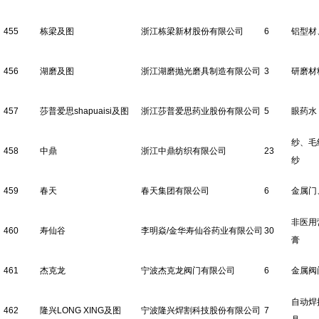
455
栋梁及图
浙江栋梁新材股份有限公司
6
铝型材
456
湖磨及图
浙江湖磨抛光磨具制造有限公司
3
研磨材
457
莎普爱思shapuaisi及图
浙江莎普爱思药业股份有限公司
5
眼药水
纱、毛
458
中鼎
浙江中鼎纺织有限公司
23
纱
459
春天
春天集团有限公司
6
金属门
非医用
460
寿仙谷
李明焱/金华寿仙谷药业有限公司
30
膏
461
杰克龙
宁波杰克龙阀门有限公司
6
金属阀
自动焊
462
隆兴LONG XING及图
宁波隆兴焊割科技股份有限公司
7