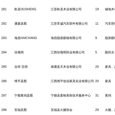
281
欧圣OUSHENG
江苏欧圣木业有限公司
19
铺地木
282
通菱及图
江苏常诚汽车部件有限公司
11
汽车照
283
海昌HAICHANG
海昌隐形眼镜有限公司
9
隐形眼
284
珍视明
江西珍视明药业有限公司
5
眼药水
285
吉祥·百得
南康蓝天木业有限公司
20
家具、
286
维平及图
江西维平创业家具实业有限公司
20
家具
287
宁都黄鸡及图
宁都县畜牧兽医技术服务中心
31
黄鸡
288
安福及图
安福县火腿协会
29
火腿、