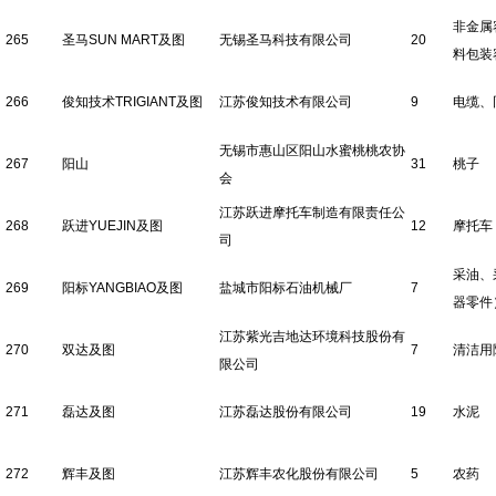
非金属
265
圣马SUN MART及图
无锡圣马科技有限公司
20
料包装
266
俊知技术TRIGIANT及图
江苏俊知技术有限公司
9
电缆、
无锡市惠山区阳山水蜜桃桃农协
267
阳山
31
桃子
会
江苏跃进摩托车制造有限责任公
268
跃进YUEJIN及图
12
摩托车
司
采油、
269
阳标YANGBIAO及图
盐城市阳标石油机械厂
7
器零件
江苏紫光吉地达环境科技股份有
270
双达及图
7
清洁用
限公司
271
磊达及图
江苏磊达股份有限公司
19
水泥
272
辉丰及图
江苏辉丰农化股份有限公司
5
农药