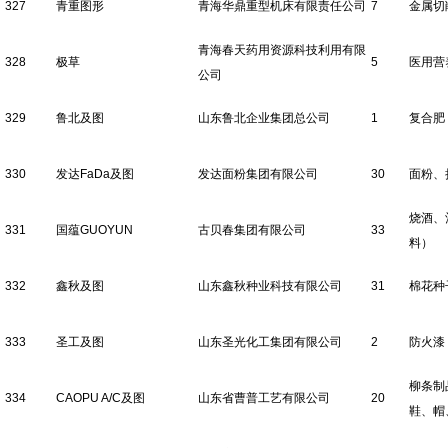
327
青重图形
青海华鼎重型机床有限责任公司
7
金属切
青海春天药用资源科技利用有限
328
极草
5
医用营
公司
329
鲁北及图
山东鲁北企业集团总公司
1
复合肥
330
发达FaDa及图
发达面粉集团有限公司
30
面粉、
烧酒、
331
国蕴GUOYUN
古贝春集团有限公司
33
料）
332
鑫秋及图
山东鑫秋种业科技有限公司
31
棉花种
333
圣工及图
山东圣光化工集团有限公司
2
防火漆
柳条制
334
CAOPU A/C及图
山东省曹普工艺有限公司
20
鞋、帽