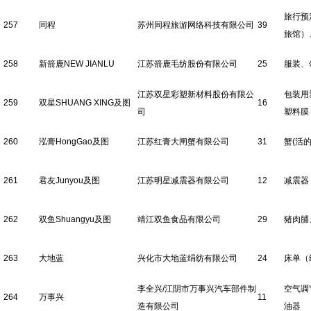
旅行预
257
同程
苏州同程旅游网络科技有限公司
39
旅馆）
258
新箭鹿NEW JIANLU
江苏箭鹿毛纺股份有限公司
25
服装、
江苏双星彩塑新材料股份有限公
包装用
259
双星SHUANG XING及图
16
司
塑料膜
260
泓膏HongGao及图
江苏红膏大闸蟹有限公司
31
蟹(活的
261
君友Junyou及图
江苏明星减震器有限公司
12
减震器
262
双鱼Shuangyu及图
靖江双鱼食品有限公司
29
猪肉脯
263
大地蓝
兴化市大地蓝绢纺有限公司
24
床单（
李全兴/江阴市万事兴汽车部件制
空气调
264
万事兴
11
造有限公司
油器