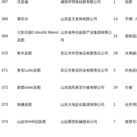
367
沃是崴
威海市明珠硅胶有限公司
1
硅胶
368
赛菲尔
山东蓝天首饰有限公司
14
手镯（
七彩庄园Colourful Manor
山东省寿光蔬菜产业集团有限公
369
31
新鲜蔬
及图
司
370
鲁丰及图
安丘市外贸食品有限责任公司
29
水果罐
371
鲁安LuAn及图
安丘市鲁安药业有限责任公司
5
扑热息
372
新蕾xinlei及图
山东昌邑家宜巾被有限公司
24
巾被
373
艳珊及图
山东大地盐化集团有限公司
1
化学用
374
山起SHANQI及图
山起重型机械股份公司
7
摇臂吊