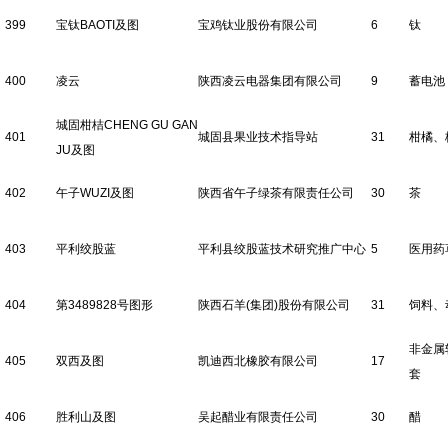
399
宝钛BAOTI及图
宝鸡钛业股份有限公司
6
钛
400
凌云
陕西凌云电器集团有限公司
9
蓄电池
城固柑桔CHENG GU GAN
401
城固县果业技术指导站
31
柑橘、
JU及图
402
午子WUZI及图
陕西省午子绿茶有限责任公司
30
茶
403
平利绞股蓝
平利县绞股蓝技术研究推广中心
5
医用药
404
第3489828号图形
陕西石羊(集团)股份有限公司
31
饲料、
非金属
405
双西及图
凯迪西北橡胶有限公司
17
套
406
胜利山及图
吴起醋业有限责任公司
30
醋