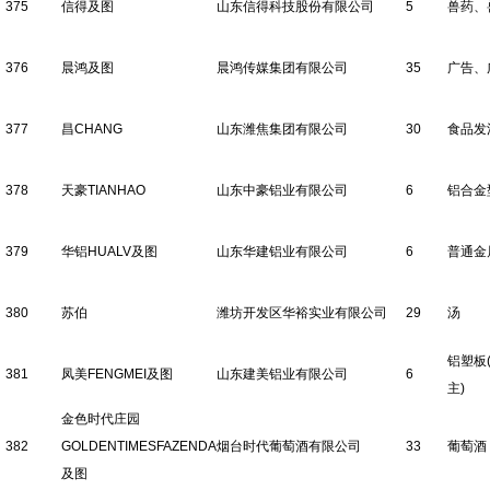
375
信得及图
山东信得科技股份有限公司
5
兽药、
376
晨鸿及图
晨鸿传媒集团有限公司
35
广告、
377
昌CHANG
山东潍焦集团有限公司
30
食品发
378
天豪TIANHAO
山东中豪铝业有限公司
6
铝合金
379
华铝HUALV及图
山东华建铝业有限公司
6
普通金
380
苏伯
潍坊开发区华裕实业有限公司
29
汤
铝塑板
381
凤美FENGMEI及图
山东建美铝业有限公司
6
主)
金色时代庄园
382
GOLDENTIMESFAZENDA
烟台时代葡萄酒有限公司
33
葡萄酒
及图