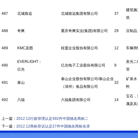
建筑施
487
北城致远
北城致远集团有限公司
37
筑
488
奇爽
重庆奇爽实业(集团)有限公司
29
豆制品
489
KMC及图
桂盟企业股份有限公司
12
车辆用
EVERLIGHT；
发光二
490
亿光电子工业股份有限公司
9
亿光
管
泰山企业股份有限公司/泰山企业
矿泉水
491
泰山
32
（漳州）食品有限公司
料
宝石，
492
六福
六福集团有限公司
14
属及其
上一篇：
2012.12行政管理认定492件中国驰名商标二
下一篇：
2012.12商标异议认定27件中国驰名商标名录