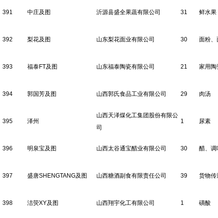
391
中庄及图
沂源县盛全果蔬有限公司
31
鲜水果
392
梨花及图
山东梨花面业有限公司
30
面粉、
393
福泰FT及图
山东福泰陶瓷有限公司
21
家用陶
394
郭国芳及图
山西郭氏食品工业有限公司
29
肉汤
山西天泽煤化工集团股份有限公
395
泽州
1
尿素
司
396
明泉宝及图
山西太谷通宝醋业有限公司
30
醋、调
397
盛唐SHENGTANG及图
山西糖酒副食有限责任公司
39
货物传
398
洁荧XY及图
山西翔宇化工有限公司
1
磺酸