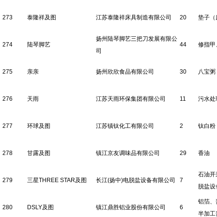
273
泰隆祥及图
江苏泰隆祥床具制造有限公司
20
垫子（
扬州陆琴脚艺三把刀发展有限公
274
陆琴脚艺
44
修指甲
司
275
亲亲
扬州欣欣食品有限公司
30
八宝粥
276
天雨
江苏天雨环保集团有限公司
11
污水处
277
环球及图
江苏镇钛化工有限公司
2
钛白粉
278
甘露及图
镇江京友调味品有限公司
29
香油
石油开
279
三星THREE STAR及图
长江(扬中)电脱盐设备有限公司
7
脱盐设
铝箔、
280
DSLY及图
镇江鼎胜铝业股份有限公司
6
半加工