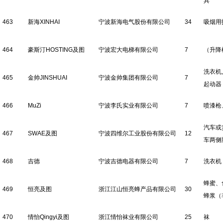
具
463
新海XINHAI
宁波新海电气股份有限公司
34
吸烟用
464
豪斯汀HOSTING及图
宁波宏大电梯有限公司
7
（升降
洗衣机
465
金帅JINSHUAI
宁波金帅集团有限公司
7
起动器
466
MuZi
宁波李氏实业有限公司
7
喷漆枪
汽车或
467
SWAE及图
宁波四维尔工业股份有限公司
12
车两侧
468
吉德
宁波吉德电器有限公司
7
洗衣机
蜂蜜、
469
恒亮及图
浙江江山恒亮蜂产品有限公司
30
蜂浆（
470
情怡Qingyi及图
浙江情怡袜业有限公司
25
袜