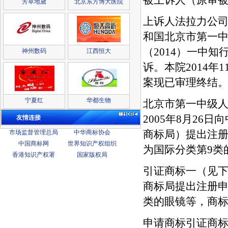
被上诉人（原审
芳草地黛
北京东方博大医院
上诉人法拉力公
和国北京市第一
（
2014
）一中知
神州数码
江西恒大
诉。本院
2014
年
1
案现已审理终结
宁夏红
华都生物
北京市第一中级
2005
年
8
月
26
日向
友情连接
商标局）提出注
市场监督管理总局
中华商标协会
中国商标网
世界知识产权组织
为国际分类第
9
类
香港知识产权署
国家版权局
引证商标一（见
商标局提出注册
类的眼镜等，商
申请商标引证商