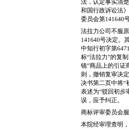
法，认定事实清
和国行政诉讼法
委员会第
141640
法拉力公司不服
141640
号决定。
中知行初字第
647
标“法拉力”的复
镜”商品上的引证
则，撤销复审决
决书第二页中将“
表述为“驳回初步
误，应予纠正。
商标评审委员会
本院经审理查明