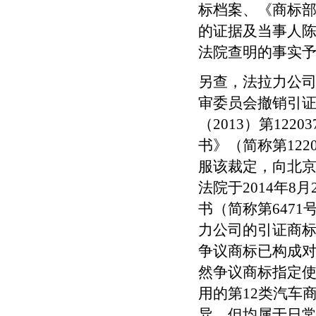
标档案、《商标
的证据及当事人
法院查明的事实
另查，法拉力公
审委员会撤销引
（
2013
）第
12203
书》（简称第
122
服该裁定，向北
法院于
2014
年
8
月
书（简称第
6471
力公司的引证商标
争议商标已构成
然争议商标指定
用的第
12
类汽车
异，但均属于日