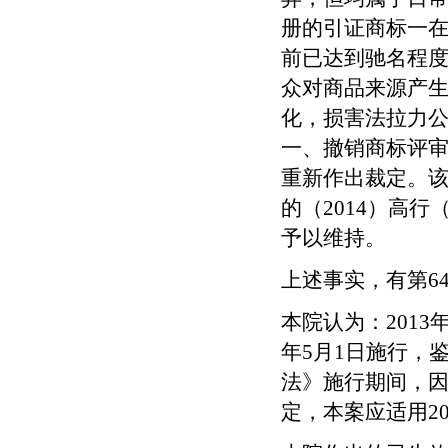
册的引证商标一
前已达到驰名程
众对商品来源产
化，损害法拉力
一、撤销商标评
重新作出裁定。
的（
2014
）高行
予以维持。
上述事实，有第
6
本院认为：
2013
年
5
月
1
日施行，
法》施行期间，
定，本案应适用
2