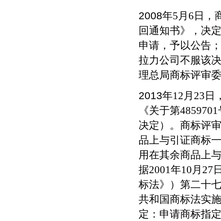
2008
年
5
月
6
日，
回通知书》，决定
申请，予以公告；
拉力公司不服该
理总局商标评审
2013
年
12
月
23
日
《关于第
4859701
决定）。商标评
品上与引证商标
用在其余商品上
据
2001
年
10
月
27
标法》）第二十
共和国商标法实
定：申请商标指