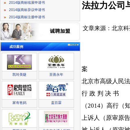
法拉力公司
2014版商标续展申请书
2014版商标异议申请书
2014版商标注册申请书
文章来源：北京科
成功案例
法拉力公司
案
凯玲美睫
至善永年
北京市高级人民
行 政 判 决 书
家有爸妈
盖百霖
（
2014
）高行（
上诉人（原审原