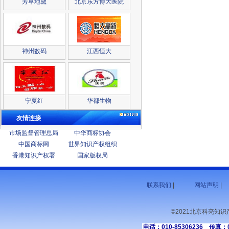
芳草地黛
北京东方博大医院
神州数码
江西恒大
宁夏红
华都生物
友情连接
市场监督管理总局
中华商标协会
中国商标网
世界知识产权组织
香港知识产权署
国家版权局
联系我们
|
网站声明
|
©2021北京科亮知
电话：010-85306236 传真：01