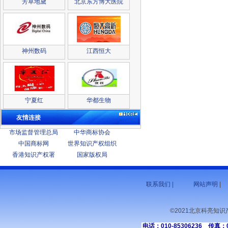
芳草地黛
北京东方博大医院
神州数码
江西恒大
宁夏红
华都生物
友情连接
市场监督管理总局
中华商标协会
中国商标网
世界知识产权组织
香港知识产权署
国家版权局
联系我们
|
网站声明
|
©2021北京科亮知
电话：010-85306236 传真：01