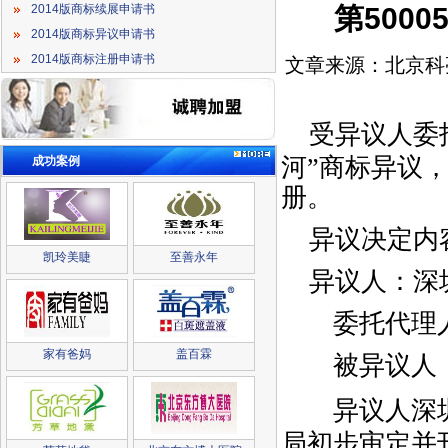
第500
2014版商标续展申请书
2014版商标异议申请书
2014版商标注册申请书
文章来源：北京科
受异议人委托
河”商标异议
成功案例
册。
异议决定内
凯玲美睫
至善永年
异议人：深
委托代理人
家有爸妈
盖百霖
被异议人
异议人深圳
局初步审定并