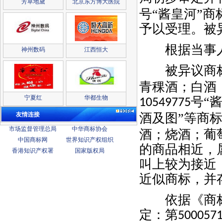
芳草地黛
北京东方博大医院
号“酱皇河”
予以受理。被
根据当事人
神州数码
江西恒大
被异议商标“
青稞酒；白酒
宁夏红
华都生物
号“
10549775
酒及图”等商
友情连接
市场监督管理总局
中华商标协会
酒；烧酒；葡
中国商标网
世界知识产权组织
的商品相近，
香港知识产权署
国家版权局
叫上较为接近
近似商标，并
依据《商标
定：第
500057