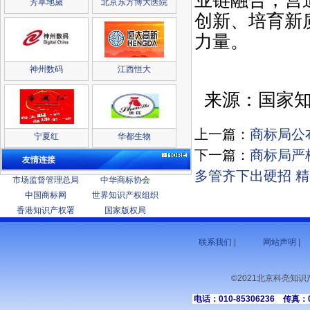
业链融合，营
芳草地黛
北京东方博大医院
创新、培育新
力量。
神州数码
江西恒大
来源：国家知
上一篇：
商标局公
宁夏红
华都生物
下一篇：
商标局严
友情连接
多管齐下出硬招 
市场监督管理总局
中华商标协会
中国商标网
世界知识产权组织
香港知识产权署
国家版权局
联系我们
|
网站声明
|
©2021北京科亮知
电话：010-85306236 传真：01