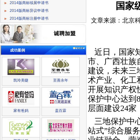
国家
2014版商标续展申请书
2014版商标异议申请书
2014版商标注册申请书
文章来源：北京科
近日，国家知
成功案例
市、广西壮族
建设，未来三
术产业、化工
凯玲美睫
至善永年
开展知识产权
保护中心达到
层面建设24
家有爸妈
盖百霖
三地保护中心
站式”综合服