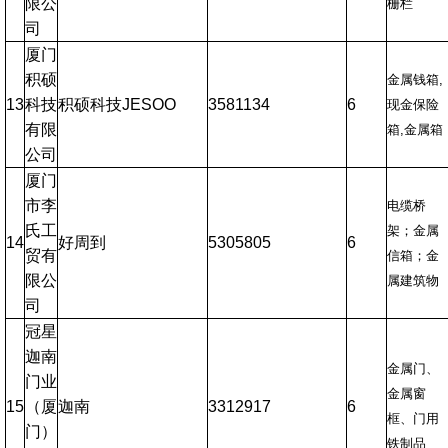
限公
栅栏
司
厦门
积硕
金属钱箱,
13
科技
积硕科技JESOO
3581134
6
现金保险
有限
箱,金属箱
公司
厦门
市李
电缆桥
氏工
架；金属
14
好周到
5305805
6
贸有
信箱；金
限公
属建筑物
司
冠星
迦南
金属门、
门业
金属窗
15
（厦
迦南
3312917
6
框、门用
门）
铁制品