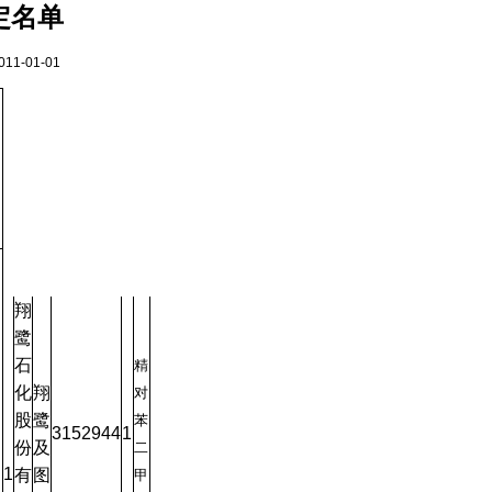
定名单
-01-01
翔
鹭
石
精
化
翔
对
股
鹭
苯
3152944
1
份
及
二
1
有
图
甲