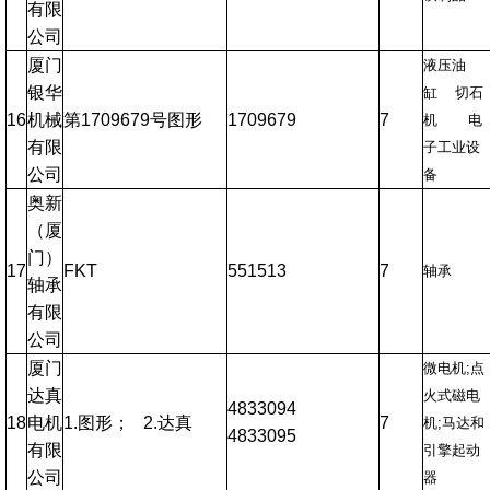
有限
公司
厦门
液压油
银华
缸 切石
16
机械
第1709679号图形
1709679
7
机 电
有限
子工业设
公司
备
奥新
（厦
门）
17
FKT
551513
7
轴承
轴承
有限
公司
厦门
微电机;点
达真
火式磁电
4833094
18
电机
1.图形； 2.达真
7
机;马达和
4833095
有限
引擎起动
公司
器