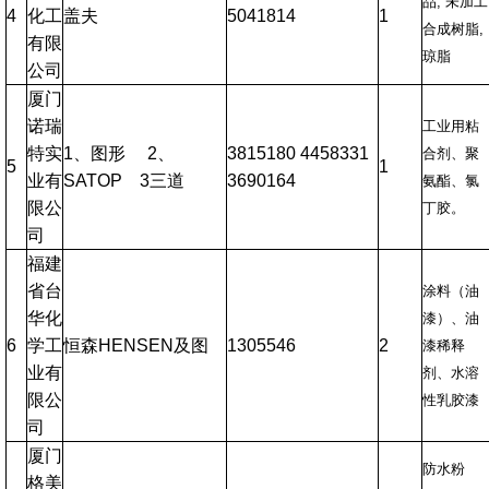
品, 未加工
4
化工
盖夫
5041814
1
合成树脂,
有限
琼脂
公司
厦门
诺瑞
工业用粘
特实
1、图形 2、
3815180 4458331
合剂、聚
5
1
业有
SATOP 3三道
3690164
氨酯、氯
限公
丁胶。
司
福建
省台
涂料（油
华化
漆）、油
6
学工
恒森HENSEN及图
1305546
2
漆稀释
业有
剂、水溶
限公
性乳胶漆
司
厦门
防水粉
格美