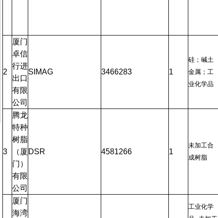
厦门
卓信
硅；碱土
行进
2
SIMAG
3466283
1
金属；工
出口
业化学品
有限
公司
腾龙
特种
树脂
未加工合
3
（厦
DSR
4581266
1
成树脂
门）
有限
公司
厦门
工业化学
海湾