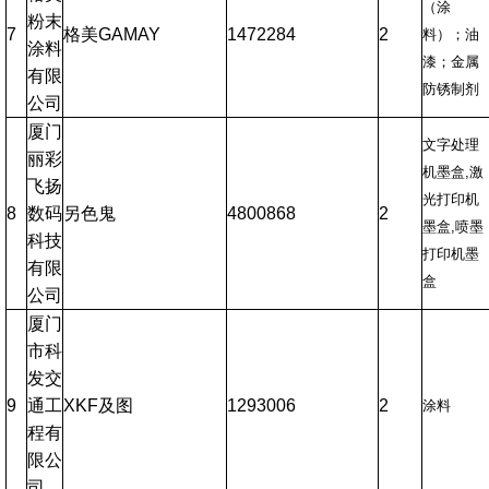
（涂
粉末
7
格美GAMAY
1472284
2
料）；油
涂料
漆；金属
有限
防锈制剂
公司
厦门
文字处理
丽彩
机墨盒,激
飞扬
光打印机
8
数码
另色鬼
4800868
2
墨盒,喷墨
科技
打印机墨
有限
盒
公司
厦门
市科
发交
9
通工
XKF及图
1293006
2
涂料
程有
限公
司