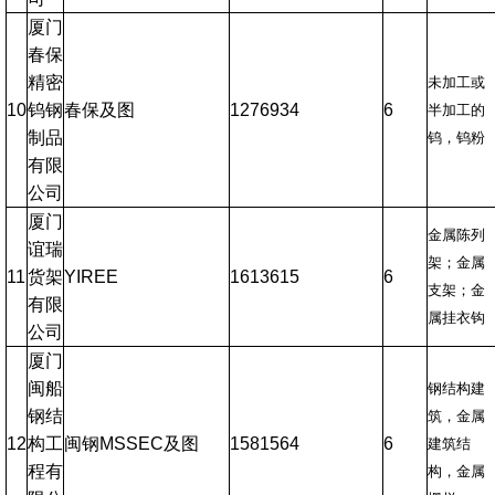
厦门
春保
精密
未加工或
10
钨钢
春保及图
1276934
6
半加工的
制品
钨，钨粉
有限
公司
厦门
金属陈列
谊瑞
架；金属
11
货架
YIREE
1613615
6
支架；金
有限
属挂衣钩
公司
厦门
闽船
钢结构建
钢结
筑，金属
12
构工
闽钢MSSEC及图
1581564
6
建筑结
程有
构，金属