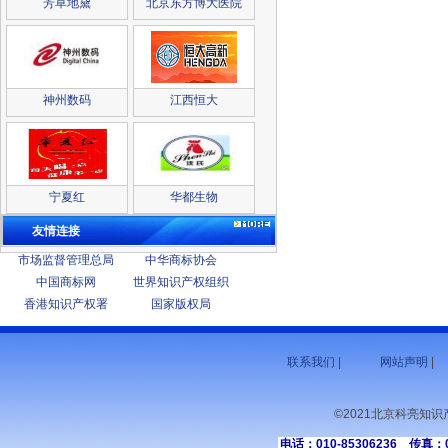
芳草地黛
北京东方博大医院
神州数码
江西恒大
宁夏红
华都生物
友情连接
市场监督管理总局
中华商标协会
中国商标网
世界知识产权组织
香港知识产权署
国家版权局
联系我们
|
网站声明
|
©2021北京科亮知
电话：010-85306236 传真：01