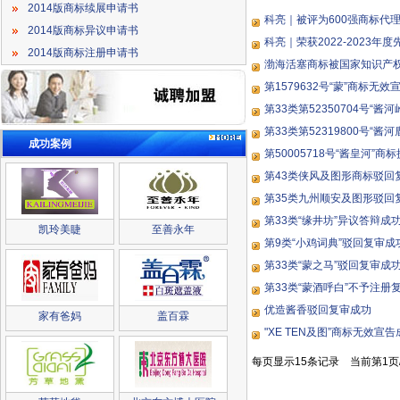
2014版商标续展申请书
科亮｜被评为600强商标代
2014版商标异议申请书
科亮｜荣获2022-2023年
2014版商标注册申请书
渤海活塞商标被国家知识产
第1579632号“蒙”商标无
第33类第52350704号“酱
第33类第52319800号“酱
成功案例
第50005718号“酱皇河”
第43类侠风及图形商标驳回
第35类九州顺安及图形驳回
第33类“缘井坊”异议答辩成
凯玲美睫
至善永年
第9类“小鸡词典”驳回复审成
第33类“蒙之马”驳回复审成
第33类“蒙酒呼白”不予注册
优造酱香驳回复审成功
家有爸妈
盖百霖
"XE TEN及图”商标无效宣告
每页显示15条记录 当前第1页/