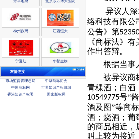
芳草地黛
北京东方博大医院
异议人深圳
络科技有限公
公告》第
5235
神州数码
江西恒大
《商标法》有
作出答辩。
宁夏红
华都生物
根据当事人
友情连接
被异议商
市场监督管理总局
中华商标协会
青稞酒；白酒
中国商标网
世界知识产权组织
香港知识产权署
国家版权局
号“
10549775
酒及图”等商
酒；烧酒；葡
的商品相近，
叫上较为接近