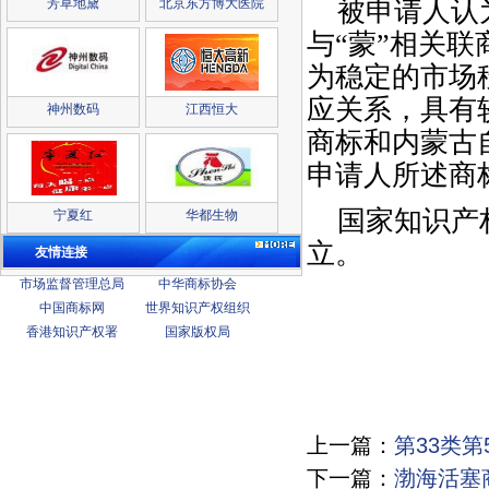
被申请人认
芳草地黛
北京东方博大医院
与
“蒙”相关
为稳定的市场
应关系，具有
神州数码
江西恒大
商标和内蒙古
申请人所述商
国家知识产权
宁夏红
华都生物
立。
友情连接
市场监督管理总局
中华商标协会
中国商标网
世界知识产权组织
香港知识产权署
国家版权局
上一篇：
第33类第
下一篇：
渤海活塞