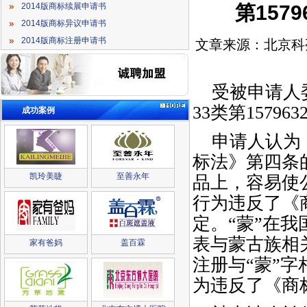
第157
2014版商标续展申请书
2014版商标异议申请书
2014版商标注册申请书
文章来源：北京科
受被申请人委
33类第
157963
成功案例
申请人认为：
标法》第四条
凯玲美睫
至善永年
品上，容易使
行为违反了《
定。“蒙”在
表与蒙古族相
家有爸妈
盖百霖
注册与“蒙”
为违反了《商