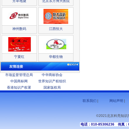
芳草地黛
北京东方博大医院
神州数码
江西恒大
宁夏红
华都生物
友情连接
市场监督管理总局
中华商标协会
中国商标网
世界知识产权组织
香港知识产权署
国家版权局
联系我们
|
网站声明
|
©2021北京科亮知
电话：010-85306236 传真：01