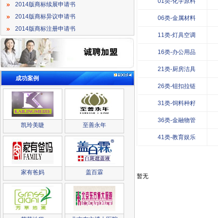
01类-化学原料
2014版商标续展申请书
2014版商标异议申请书
06类-金属材料
2014版商标注册申请书
11类-灯具空调
16类-办公用品
21类-厨房洁具
成功案例
26类-钮扣拉链
31类-饲料种籽
36类-金融物管
凯玲美睫
至善永年
41类-教育娱乐
家有爸妈
盖百霖
暂无