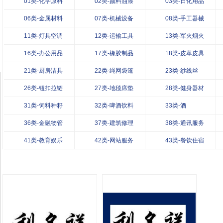
01类-化学原料
02类-颜料油漆
03类-日化用品
06类-金属材料
07类-机械设备
08类-手工器械
11类-灯具空调
12类-运输工具
13类-军火烟火
16类-办公用品
17类-橡胶制品
18类-皮革皮具
21类-厨房洁具
22类-绳网袋篷
23类-纱线丝
26类-钮扣拉链
27类-地毯席垫
28类-健身器材
31类-饲料种籽
32类-啤酒饮料
33类-酒
36类-金融物管
37类-建筑修理
38类-通讯服务
41类-教育娱乐
42类-网站服务
43类-餐饮住宿