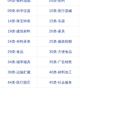
04类-燃料油脂
05类-医药
09类-科学仪器
10类-医疗器械
14类-珠宝钟表
15类-乐器
19类-建筑材料
20类-家具
24类-布料床单
25类-服装鞋帽
29类-食品
30类-方便食品
34类-烟草烟具
35类-广告销售
39类-运输贮藏
40类-材料加工
44类-医疗园艺
45类-社会服务