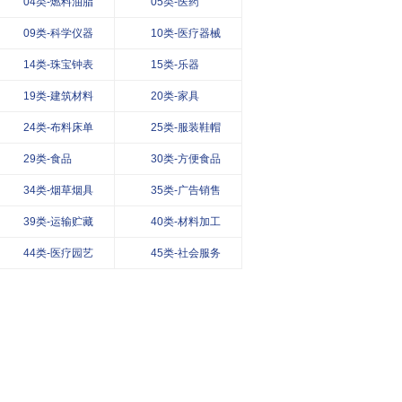
04类-燃料油脂
05类-医药
09类-科学仪器
10类-医疗器械
14类-珠宝钟表
15类-乐器
19类-建筑材料
20类-家具
24类-布料床单
25类-服装鞋帽
29类-食品
30类-方便食品
34类-烟草烟具
35类-广告销售
39类-运输贮藏
40类-材料加工
44类-医疗园艺
45类-社会服务