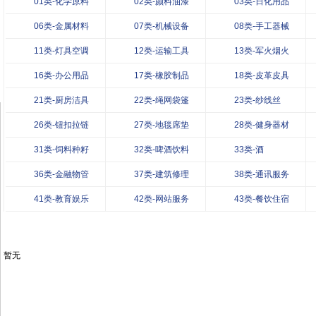
01类-化学原料
02类-颜料油漆
03类-日化用品
06类-金属材料
07类-机械设备
08类-手工器械
11类-灯具空调
12类-运输工具
13类-军火烟火
16类-办公用品
17类-橡胶制品
18类-皮革皮具
21类-厨房洁具
22类-绳网袋篷
23类-纱线丝
26类-钮扣拉链
27类-地毯席垫
28类-健身器材
31类-饲料种籽
32类-啤酒饮料
33类-酒
36类-金融物管
37类-建筑修理
38类-通讯服务
41类-教育娱乐
42类-网站服务
43类-餐饮住宿
暂无