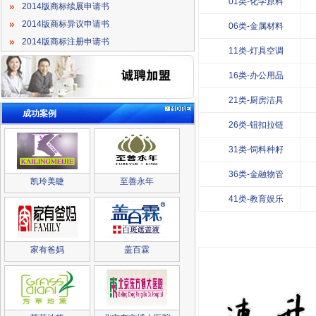
01类-化学原料
2014版商标续展申请书
2014版商标异议申请书
06类-金属材料
2014版商标注册申请书
11类-灯具空调
16类-办公用品
21类-厨房洁具
成功案例
26类-钮扣拉链
31类-饲料种籽
36类-金融物管
凯玲美睫
至善永年
41类-教育娱乐
家有爸妈
盖百霖