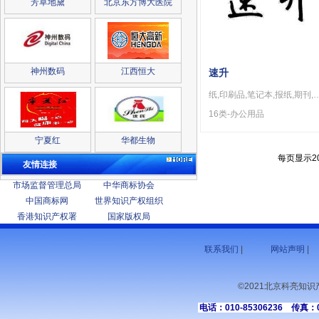
芳草地黛
北京东方博大医院
神州数码
江西恒大
速升
纸,印刷品,笔记本,报纸,期刊,书籍,图画,家具除外
16类-办公用品
宁夏红
华都生物
每页显示2
友情连接
市场监督管理总局
中华商标协会
中国商标网
世界知识产权组织
香港知识产权署
国家版权局
联系我们
|
网站声明
|
©2021北京科亮知
电话：010-85306236 传真：01