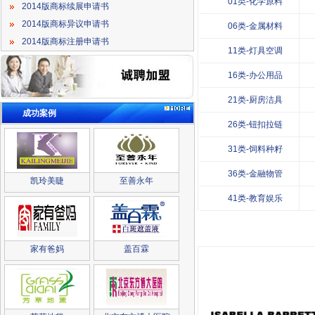
01类-化学原料
2014版商标续展申请书
2014版商标异议申请书
06类-金属材料
2014版商标注册申请书
11类-灯具空调
16类-办公用品
21类-厨房洁具
成功案例
26类-钮扣拉链
31类-饲料种籽
36类-金融物管
凯玲美睫
至善永年
41类-教育娱乐
家有爸妈
盖百霖