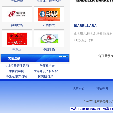
芳草地黛
北京东方博大医院
神州数码
江西恒大
ISABELLABA...
化妆用具,梳妆
21类-厨房洁具
宁夏红
华都生物
每页显示2
友情连接
市场监督管理总局
中华商标协会
中国商标网
世界知识产权组织
香港知识产权署
国家版权局
联系我们
|
网站声明
|
©2021北京科亮知
电话：010-85306236 传真：01