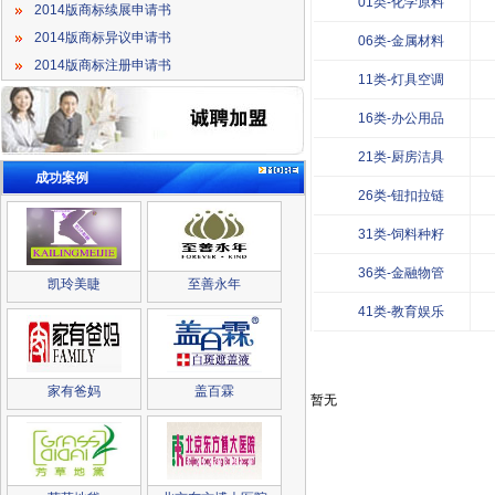
01类-化学原料
2014版商标续展申请书
2014版商标异议申请书
06类-金属材料
2014版商标注册申请书
11类-灯具空调
16类-办公用品
21类-厨房洁具
成功案例
26类-钮扣拉链
31类-饲料种籽
36类-金融物管
凯玲美睫
至善永年
41类-教育娱乐
家有爸妈
盖百霖
暂无