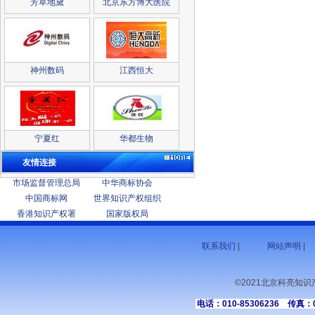
芳草地黛
北京东方博大医院
神州数码
江西恒大
宁夏红
华都生物
友情连接
市场监督管理总局
中华商标协会
中国商标网
世界知识产权组织
香港知识产权署
国家版权局
联系我们
|
网站声明
|
©2021北京科亮知
电话：010-85306236 传真：01